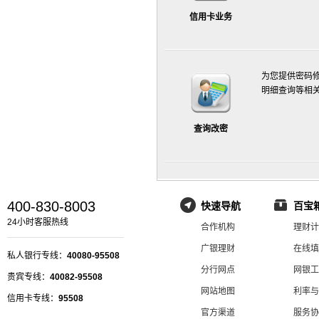
信用卡业务
为您提供密码
明细查询等相
查询改密
400-830-8003
快速导航
百宝
24小时客服热线
合作机构
理财计
广银理财
在线填
私人银行专线：
40080-95508
分行网点
网银工
贵宾专线：
40082-95508
网站地图
利率与
信用卡专线：
95508
官方渠道
服务协