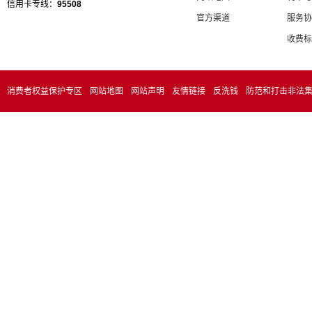
信用卡专线：
95508
官方渠道
服务协
收费标
消费者权益保护专区
网站地图
网站声明
友情链接
反洗钱
防范和打击非法