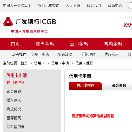
中国人寿保险集团
银行机构查询
人才招聘
联系我们
帮助中心
投诉
首页
零售金融
公司金融
普惠金融
热点推荐
信用卡申请
促销活动
分期理财
优惠商户
分
当前位置：
首页
>
信用卡
>
信用卡申请
>
信用卡推荐
信用卡申请
信用卡申请
·信用卡推荐
信用卡推荐
都会白领
·都会白领
·爱车达人
·商旅优悦
请您重新勾选其他类型看看
·至尊精英
·联名信用卡