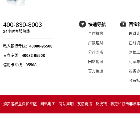
400-830-8003
快速导航
百宝
24小时客服热线
合作机构
理财计
广银理财
在线填
私人银行专线：
40080-95508
分行网点
网银工
贵宾专线：
40082-95508
网站地图
利率与
信用卡专线：
95508
官方渠道
服务协
收费标
消费者权益保护专区
网站地图
网站声明
友情链接
反洗钱
防范和打击非法