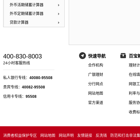
外币活期储蓄计算器
外币定期储蓄计算器
贷款计算器
400-830-8003
快速导航
百宝
24小时客服热线
合作机构
理财计
广银理财
在线填
私人银行专线：
40080-95508
分行网点
网银工
贵宾专线：
40082-95508
网站地图
利率与
信用卡专线：
95508
官方渠道
服务协
收费标
消费者权益保护专区
网站地图
网站声明
友情链接
反洗钱
防范和打击非法