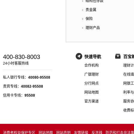
结构性存款
贵金属
保险
理财产品
400-830-8003
快速导航
百宝
24小时客服热线
合作机构
理财计
广银理财
在线填
私人银行专线：
40080-95508
分行网点
网银工
贵宾专线：
40082-95508
网站地图
利率与
信用卡专线：
95508
官方渠道
服务协
收费标
消费者权益保护专区
网站地图
网站声明
友情链接
反洗钱
防范和打击非法