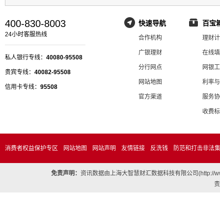
400-830-8003
快速导航
百宝
24小时客服热线
合作机构
理财计
广银理财
在线填
私人银行专线：
40080-95508
分行网点
网银工
贵宾专线：
40082-95508
网站地图
利率与
信用卡专线：
95508
官方渠道
服务协
收费标
消费者权益保护专区
网站地图
网站声明
友情链接
反洗钱
防范和打击非法
免责声明：
资讯数据由上海大智慧财汇数据科技有限公司(http://
责