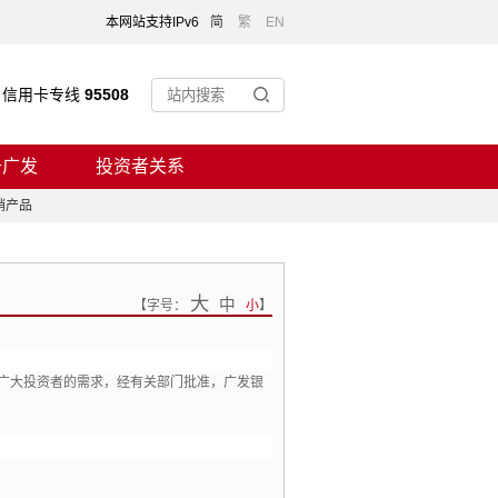
本网站支持IPv6
简
繁
EN
信用卡专线
95508
于广发
投资者关系
销产品
大
中
【
字号：
小
】
广大投资者的需求，
经有关部门批准，
广发银
。