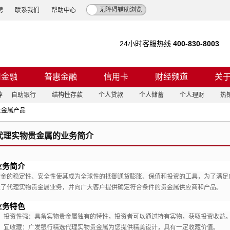
无障碍辅助浏览
聘
联系我们
帮助中心
24小时客服热线
400-830-8003
司金融
普惠金融
信用卡
财经频道
关
荐
自助银行
结构性存款
个人贷款
个人储蓄
个人理财
热
贵金属产品
代理实物贵金属的业务简介
业务简介
黄金的稳定性、
安全性使其成为全球性的抵御通货膨胀、
保值和投资的工具，
为了满足
设了代理实物贵金属业务，
并向广大客户提供确定符合条件的贵金属供应商和产品。
业务特色
1、投资性强：具备实物贵金属独有的特性，投资者可以通过持有实物，获取投资收益
2、宜收藏：广发银行精选代理实物贵金属为您提供精美设计，具有一定收藏价值。