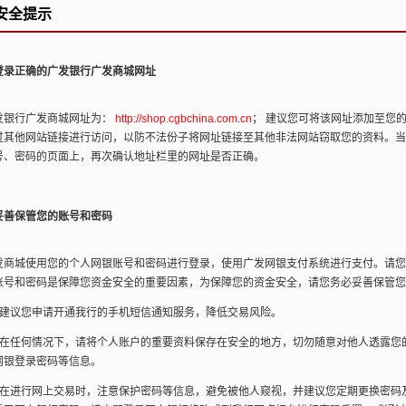
安全提示
登录正确的广发银行广发商城网址
银行广发商城网址为：
http://shop.cgbchina.com.cn
； 建议您可将该网址添加至您
过其他网站链接进行访问，以防不法份子将网址链接至其他非法网站窃取您的资料。当
号、密码的页面上，再次确认地址栏里的网址是否正确。
妥善保管您的账号和密码
商城使用您的个人网银账号和密码进行登录，使用广发网银支付系统进行支付。请您
账号和密码是保障您资金安全的重要因素，为保障您的资金安全，请您务必妥善保管您
建议您申请开通我行的手机短信通知服务，降低交易风险。
在任何情况下，请将个人账户的重要资料保存在安全的地方，切勿随意对他人透露您
网银登录密码等信息。
在进行网上交易时，注意保护密码等信息，避免被他人窥视，并建议您定期更换密码