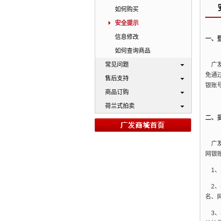
如何购买
安全提示
信息修改
一、
如何查询商品
常见问题
广发
免通
售后支持
银账
商品订购
荷兰式拍卖
二、
广发
网银
1、
2、
名、
3、