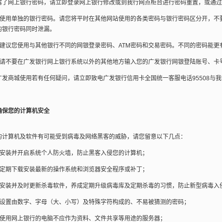
露了网上银行密码，请立即登录网上银行修改或到我行网点柜台进行密码重置，或通过
使用单独的银行密码。请您将平时在其他网站使用的各类密码与银行密码区分开，不
的银行密码同时泄漏。
建议您使用与其他银行不同的网银登录密码、ATM密码和交易密码。不同的密码能更
请不要在广发银行网上银行系统以外的其他地方输入您的广发银行网银登陆账号、卡
发商城使用若有任何疑问，请立即致电广发银行信用卡全国统一客服电话95508与
确保您的计算机安全
计算机及软件有可能受到病毒及网络黑客的威胁，请您留意以下几点：
安装并开启系统个人防火墙，防止黑客入侵您的计算机；
定期下载安装最新的操作系统和浏览器安全程序或补丁；
安装并及时更新杀毒软件，养成定期升级病毒库及定期杀毒的习惯，防止新型病毒入
设置由数字、字母（大、小写）及特殊字符构成的、不易被猜测的密码；
使用网上银行的电脑不应作为资料、文件共享等用途的服务器；