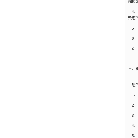
站披
4、
致您
5、
6、
对广
三、
您的
1、
2、
3、
4、
5、