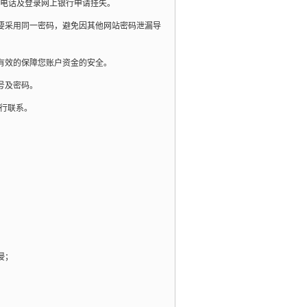
电话及登录网上银行申请挂失。
要采用同一密码，避免因其他网站密码泄漏导
有效的保障您账户资金的安全。
号及密码。
我行联系。
侵；