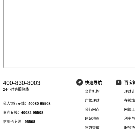
400-830-8003
快速导航
百宝
24小时客服热线
合作机构
理财计
广银理财
在线填
私人银行专线：
40080-95508
分行网点
网银工
贵宾专线：
40082-95508
网站地图
利率与
信用卡专线：
95508
官方渠道
服务协