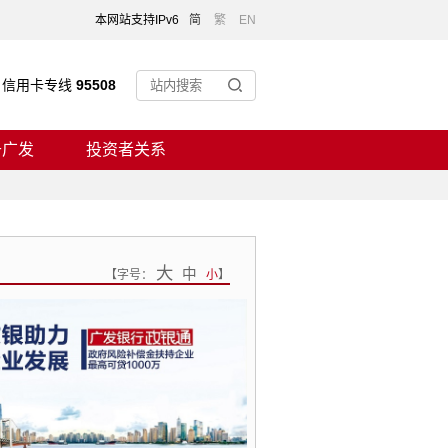
本网站支持IPv6
简
繁
EN
信用卡专线
95508
于广发
投资者关系
大
中
【
字号：
小
】