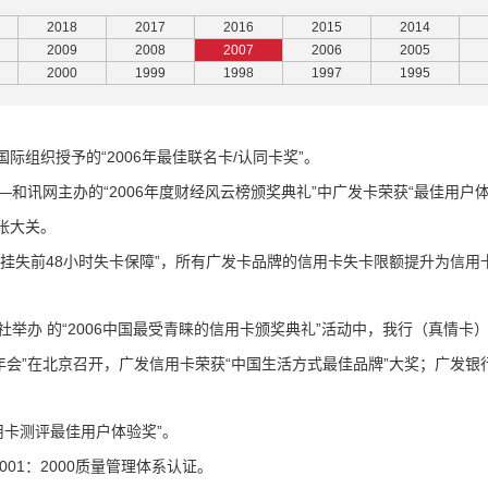
2018
2017
2016
2015
2014
2009
2008
2007
2006
2005
2000
1999
1998
1997
1995
国际组织授予的“2006年最佳联名卡/认同卡奖”。
和讯网主办的“2006年度财经风云榜颁奖典礼”中广发卡荣获“最佳用户体
万张大关。
挂失前48小时失卡保障”，
所有广发卡品牌的信用卡失卡限额提升为信用
举办 的“2006中国最受青睐的信用卡颁奖典礼”活动中，
我行（真情卡）
7年会”在北京召开，
广发信用卡荣获“中国生活方式最佳品牌”大奖；
广发银
信用卡测评最佳用户体验奖”。
001：2000质量管理体系认证。