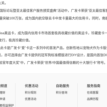
大关。
服务国际论坛暨亚太最佳客户服务颁奖盛典”活动中，
广发卡荣获“亚太最佳客
量突破100万张，
成为国内航空联名卡中发卡量最大的信用卡，
同时，
南
isa奥运卡，
成为国内信用卡市场首套极具收藏价值的奥运卡，
珍藏套卡
发行，
极具珍藏价值。
，
此卡是广发卡“爱”卡这一系列中的首发产品，
创新性地以宠物犬作为卡版
版，
亦可选择由广发卡提供的冠军狗标准模版进行DIY设计，
是国内首张D
验室年度大奖”中，
广发卡荣获“世界/中国最值得信赖的十大银行卡”称号
门频道
优惠活动
自助服务
服务指南
理财
积分规则
积分查询
在线客服
申请
优惠活动
品牌历程
者权益保护