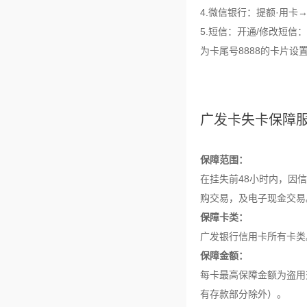
4.微信银行：提额·用
5.短信：开通/修改短信：
为卡尾号8888的卡片设
广发卡失卡保障
保障范围：
在挂失前48小时内，
因信
购交易，
及电子现金交易
保障卡类：
广发银行信用卡所有卡类
保障金额：
每卡最高保障金额为盗用
有存款部分除外）。