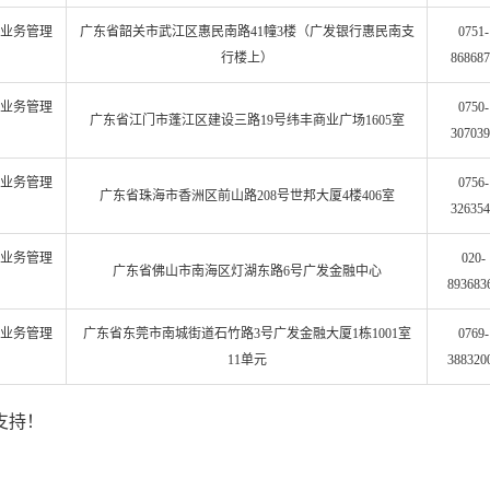
业务管理
广东省韶关市武江区惠民南路41幢3楼（广发银行惠民南支
0751-
行楼上）
868687
业务管理
0750-
广东省江门市蓬江区建设三路19号纬丰商业广场1605室
307039
业务管理
0756-
广东省珠海市香洲区前山路208号世邦大厦4楼406室
326354
业务管理
020-
广东省佛山市南海区灯湖东路6号广发金融中心
893683
业务管理
广东省东莞市南城街道石竹路3号广发金融大厦1栋1001室
0769-
11单元
388320
支持！