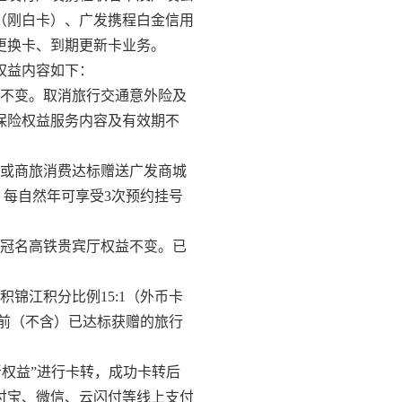
（刚白卡）、广发携程白金信用
、更换卡、到期更新卡业务。
权益内容如下：
益不变。取消旅行交通意外险及
便保险权益服务内容及有效期不
外或商旅消费达标赠送广发商城
，每自然年可享受3次预约挂号
发冠名高铁贵宾厅权益不变。已
锦江积分比例15:1（外币卡
日前（不含）已达标获赠的旅行
新权益”进行卡转，成功卡转后
付宝、微信、云闪付等线上支付