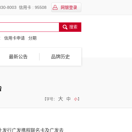
30-8003 信用卡 : 95508
网银登录
搜索
：
信用卡申请
分期
最新公告
品牌历史
告
大
中
【
字号：
小
】
止发行广发携程联名卡及广发去