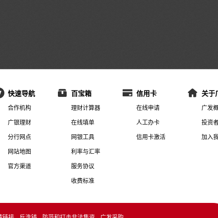
快速导航
百宝箱
信用卡
关于
合作机构
理财计算器
在线申请
广发
广银理财
在线填单
人工办卡
投资
分行网点
网银工具
信用卡激活
加入
网站地图
利率与汇率
官方渠道
服务协议
收费标准
情链接
反洗钱
防范和打击非法集资
广发采购